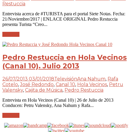
Restuccia
Entrevista acerca de #TURISTA para el portal Siete Notas. Fecha:
21/Noviembre/2017 | ENLACE ORIGINAL Pedro Restuccia
presenta Turista “Creo...
Leer más
Pedro Restuccia en Hola Vecinos
(Canal 10). Julio 2013
26/07/2013
03/01/2018
Televisión
Ana Nahum
,
Rafa
Cotelo
,
José Redondo
,
Canal 10
,
Hola Vecinos
,
Petru
Valensky
,
Cajita de Música
,
Pedro Restuccia
Entrevista en Hola Vecinos (Canal 10) | 26 de Julio de 2013
Conducen: Petru Valensky, Ana Nahum y Rafa...
Leer más