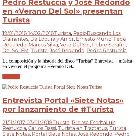
Pedro Restuccia y José Redondo
en «Verano Del Sol» presentan
Turista
19/01/2018
14/02/2018
Turista
,
Radio
Buscando Los
Diamantes
,
De Locura y Amor
,
Ernesto Muniz
,
Fede
Reboledo
,
Marcos Silva
,
Vero Del Sol
,
Pobre Serafín
,
Del Sol FM
,
Turista
,
José Redondo
,
Pedro Restuccia
La composición y la historia del disco “Turista” Entrevista + música
en vivo en el programa «Verano Del...
Leer más
Entrevista Portal «Siete Notas»
por lanzamiento de #Turista
21/11/2017
03/01/2018
Turista
,
Prensa Escrita
Luis
Restuccia
,
Carlos Bassi
,
Turista en Tractatus
,
Turista
,
Siete Notas
,
Portal Siete Notas
,
José Redondo
,
Pedro