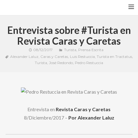
DISCOGRAFÍA
Entrevista sobre #Turista en
TURISTA
Revista Caras y Caretas
BIO
08/12/2017
Turista
,
Prensa Escrita
Alexander Laluz
,
Caras y Caretas
,
Luis Restuccia
,
Turista en Tractatus
,
ARTÍCULOS
Turista
,
José Redondo
,
Pedro Restuccia
VIDEOS
GALERÍAS
BANDCAMP
FACEBOOK
Entrevista en
Revista Caras y Caretas
RIMEDIO E’ YUYO
8/Diciembre/2017 –
Por Alexander Laluz
NEWSLETTER
CONTACTO