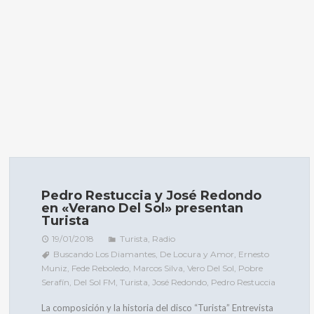
Pedro Restuccia y José Redondo
en «Verano Del Sol» presentan
Turista
19/01/2018
Turista
,
Radio
Buscando Los Diamantes
,
De Locura y Amor
,
Ernesto
Muniz
,
Fede Reboledo
,
Marcos Silva
,
Vero Del Sol
,
Pobre
Serafín
,
Del Sol FM
,
Turista
,
José Redondo
,
Pedro Restuccia
La composición y la historia del disco “Turista” Entrevista