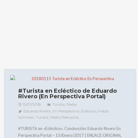
#Turista en Ecléctico de Eduardo
Rivero (En Perspectiva Portal)
15/01/2018
Turista
,
Radio
Eduardo Rivero
,
En Perspectiva
,
Ecléctico
,
Pablo
Izmirlian
,
Turista
,
Pedro Restuccia
#TURISTA en «Ecléctico». Conducción: Eduardo Rivero En
Perspectiva Portal – 15/Enero/2017 | ENLACE ORIGINAL