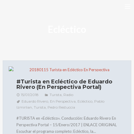
DISCOGRAFÍA
Ecléctico
TURISTA
BIO
ARTÍCULOS
VIDEOS
GALERÍAS
#Turista en Ecléctico de Eduardo
Rivero (En Perspectiva Portal)
BANDCAMP
15/01/2018
Turista
,
Radio
FACEBOOK
Eduardo Rivero
,
En Perspectiva
,
Ecléctico
,
Pablo
Izmirlian
,
Turista
,
Pedro Restuccia
RIMEDIO E’ YUYO
#TURISTA en «Ecléctico». Conducción: Eduardo Rivero En
NEWSLETTER
Perspectiva Portal – 15/Enero/2017 | ENLACE ORIGINAL
CONTACTO
Escuchar el programa completo: Ecléctico, la...