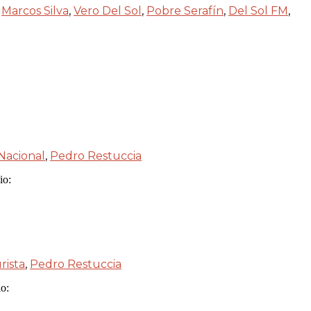
,
Marcos Silva
,
Vero Del Sol
,
Pobre Serafín
,
Del Sol FM
,
Nacional
,
Pedro Restuccia
io:
rista
,
Pedro Restuccia
o: