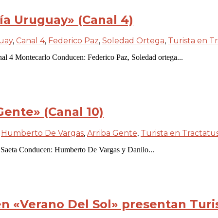
a Uruguay» (Canal 4)
uay
,
Canal 4
,
Federico Paz
,
Soledad Ortega
,
Turista en T
al 4 Montecarlo Conducen: Federico Paz, Soledad ortega...
ente» (Canal 10)
,
Humberto De Vargas
,
Arriba Gente
,
Turista en Tractatu
0 Saeta Conducen: Humberto De Vargas y Danilo...
n «Verano Del Sol» presentan Turi