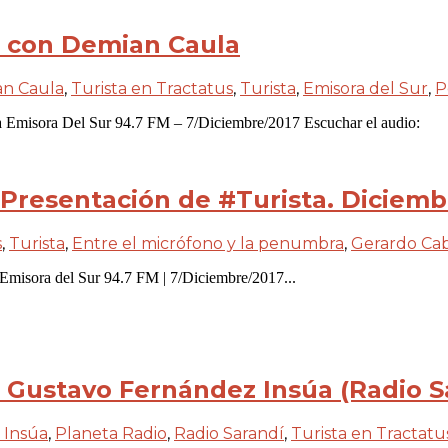
» con Demian Caula
n Caula
,
Turista en Tractatus
,
Turista
,
Emisora del Sur
,
P
a Emisora Del Sur 94.7 FM – 7/Diciembre/2017 Escuchar el audio:
 Presentación de #Turista. Diciemb
s
,
Turista
,
Entre el micrófono y la penumbra
,
Gerardo Cab
 Emisora del Sur 94.7 FM | 7/Diciembre/2017...
n Gustavo Fernández Insúa (Radio S
 Insúa
,
Planeta Radio
,
Radio Sarandí
,
Turista en Tractatu