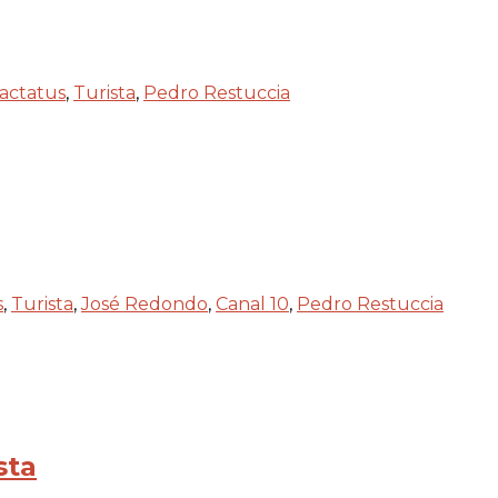
ractatus
,
Turista
,
Pedro Restuccia
s
,
Turista
,
José Redondo
,
Canal 10
,
Pedro Restuccia
sta