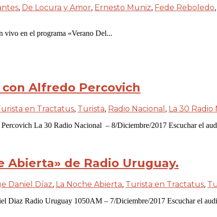
antes
,
De Locura y Amor
,
Ernesto Muniz
,
Fede Reboledo
en vivo en el programa «Verano Del...
 con Alfredo Percovich
urista en Tractatus
,
Turista
,
Radio Nacional
,
La 30 Radio 
o Percovich La 30 Radio Nacional – 8/Diciembre/2017 Escuchar el aud
e Abierta» de Radio Uruguay.
ge Daniel Díaz
,
La Noche Abierta
,
Turista en Tractatus
,
Tu
aniel Diaz Radio Uruguay 1050AM – 7/Diciembre/2017 Escuchar el audi