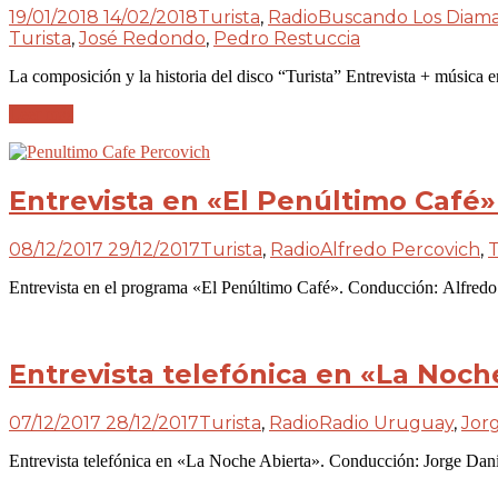
19/01/2018
14/02/2018
Turista
,
Radio
Buscando Los Diam
Turista
,
José Redondo
,
Pedro Restuccia
La composición y la historia del disco “Turista” Entrevista + música 
Leer más
Entrevista en «El Penúltimo Café»
08/12/2017
29/12/2017
Turista
,
Radio
Alfredo Percovich
,
T
Entrevista en el programa «El Penúltimo Café». Conducción: Alfred
Entrevista telefónica en «La Noch
07/12/2017
28/12/2017
Turista
,
Radio
Radio Uruguay
,
Jor
Entrevista telefónica en «La Noche Abierta». Conducción: Jorge D