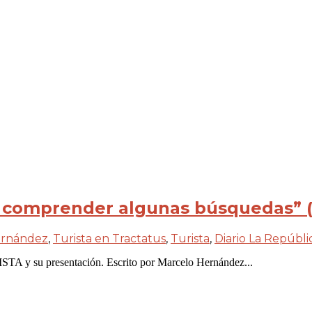
ar comprender algunas búsquedas” 
ernández
,
Turista en Tractatus
,
Turista
,
Diario La Repúbli
ISTA y su presentación. Escrito por Marcelo Hernández...