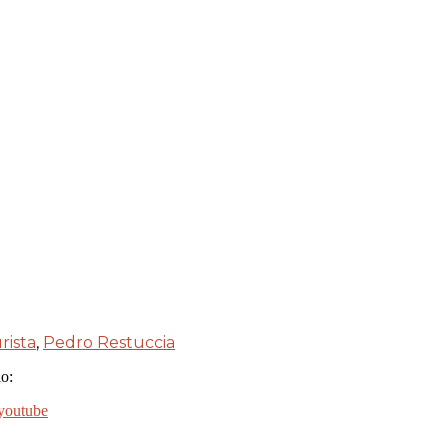
rista
,
Pedro Restuccia
o: