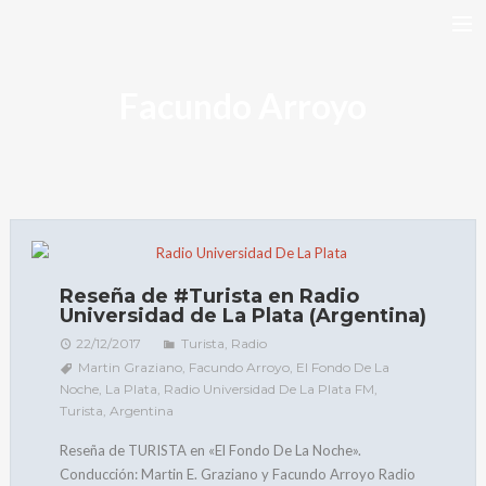
DISCOGRAFÍA
Facundo Arroyo
TURISTA
BIO
ARTÍCULOS
VIDEOS
GALERÍAS
Reseña de #Turista en Radio
Universidad de La Plata (Argentina)
BANDCAMP
22/12/2017
Turista
,
Radio
FACEBOOK
Martin Graziano
,
Facundo Arroyo
,
El Fondo De La
Noche
,
La Plata
,
Radio Universidad De La Plata FM
,
RIMEDIO E’ YUYO
Turista
,
Argentina
NEWSLETTER
Reseña de TURISTA en «El Fondo De La Noche».
CONTACTO
Conducción: Martin E. Graziano y Facundo Arroyo Radio