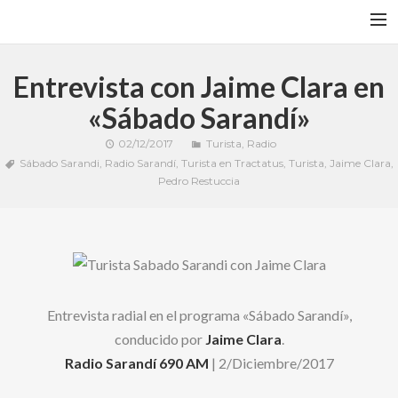
DISCOGRAFÍA
Entrevista con Jaime Clara en
TURISTA
«Sábado Sarandí»
BIO
02/12/2017
Turista
,
Radio
Sábado Sarandi
,
Radio Sarandí
,
Turista en Tractatus
,
Turista
,
Jaime Clara
,
ARTÍCULOS
Pedro Restuccia
VIDEOS
GALERÍAS
BANDCAMP
FACEBOOK
Entrevista radial en el programa «Sábado Sarandí»,
RIMEDIO E’ YUYO
conducido por
Jaime Clara
.
NEWSLETTER
Radio Sarandí 690 AM
| 2/Diciembre/2017
CONTACTO