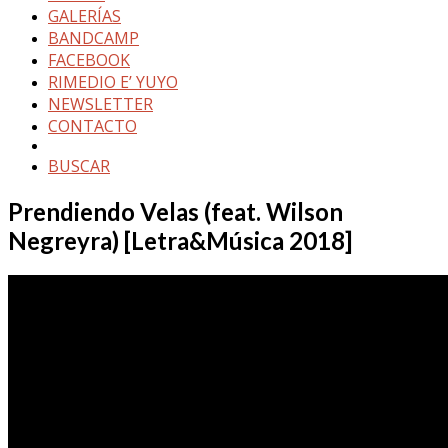
GALERÍAS
BANDCAMP
FACEBOOK
RIMEDIO E’ YUYO
NEWSLETTER
CONTACTO
BUSCAR
Prendiendo Velas (feat. Wilson
Negreyra) [Letra&Música 2018]