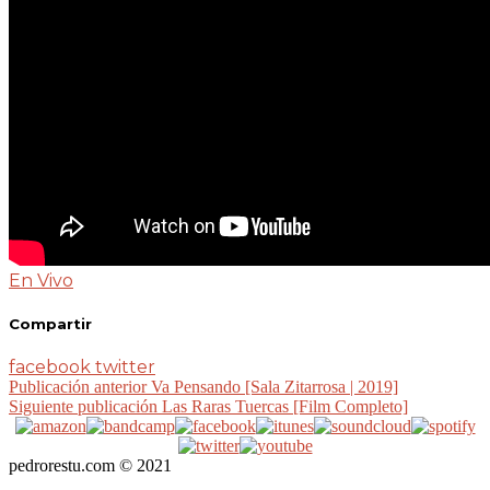
En Vivo
Compartir
facebook
twitter
Publicación anterior
Va Pensando [Sala Zitarrosa | 2019]
Siguiente publicación
Las Raras Tuercas [Film Completo]
pedrorestu.com © 2021