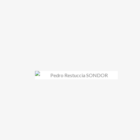
Sesiones En Vivo
en Sondor (2023)